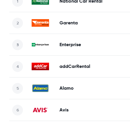
National Car Rental
Garenta
Enterprise
addCarRental
Alamo
Avis