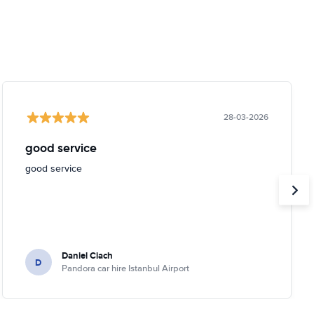
28-03-2026
good service
good service
Daniel Ciach
D
Pandora car hire Istanbul Airport