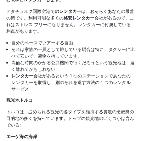
アタチュルク国際空港で
のレンタカー
は、おそらくあなたの最善
の策です。利用可能な多くの
格安レンタカー
会社があるので、こ
れはストレス フリーになりません。レンタカーに付属している
利点があります。
自分のペースでツアーする自由
それは家族の一員として旅している場合は特に、タクシーに比
べて安いで、荷物を持っています。
高価な時間のかかる公共機関で行くだろうという観光地は、遠
く離れてかもしれない
レンタカー
会社があるという 1 つのステーションであなたの
レンタカーを取得し、別のそれを返す方法の 1 つのレンタル
サービス
観光地トルコ
トルコは、占められる観光の各タイプを維持する畏敬の念鼓舞の
目的地の多くを持っています。トップの観光地のいくつかは含ん
でいる;
エーゲ海の海岸