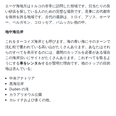
エーゲ海地方はトルコの非常に訪問した領域です。日当たりの良
い砂浜を探している人のための完璧な場所です。見事に古代都市
を保持を誇る地域です。古代の遺跡は、トロイ、アソス、ホーマ
ー、ペルガモン、コロッセア、パムッカレ他の中。
地中海沿岸
これをターコイズ海岸とも呼びます。海の青い海にそのターンで
沈む松で覆われている高い山がたくさんあります。あなたはそれ
らのすべてを表示するのには、週間のカップルを必要がある場合
この海岸沿いにサイトがたくさんあります。これすべてを取るよ
うにする
車をレンタル
するが賢明だ理由です。他のトップの目的
地は含んでいる;
中央アナトリア
黒海沿岸
Duden の滝
カラアリオウル公園
カレイチおよび多くの他。