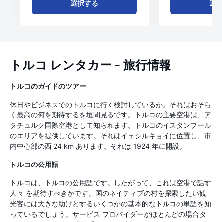
選択する
選
トルコ レンタカー - 旅行情報
トルコのガイドのツアー
休日やビジネスでのトルコに行く検討しているか。それはおそら
く最高の何を期待するを垣間見るです。トルコの主要空港は、ア
タチュルク国際空港として知られます。トルコのイスタンブール
のエリアを提供しています。それはイェシルキョイに位置し、市
内中心部の西 24 km あります。それは 1924 年に開設。
トルコの公用語
トルコは、トルコの公用語です。したがって、これは空港で話す
人々 を期待すべきかです。国のネイティブの村を探索したい観
光客には大きな助けとするいくつかの基本的なトルコの単語を知
っているでしょう。サービス プロバイダーがほとんどの場合タ