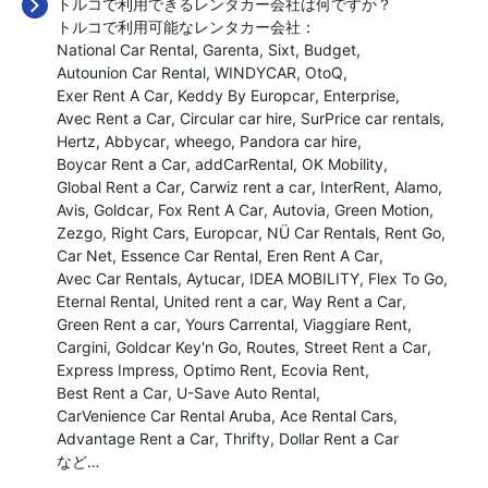
トルコで利用できるレンタカー会社は何ですか？
トルコで利用可能なレンタカー会社：
National Car Rental
Garenta
Sixt
Budget
Autounion Car Rental
WINDYCAR
OtoQ
Exer Rent A Car
Keddy By Europcar
Enterprise
Avec Rent a Car
Circular car hire
SurPrice car rentals
Hertz
Abbycar
wheego
Pandora car hire
Boycar Rent a Car
addCarRental
OK Mobility
Global Rent a Car
Carwiz rent a car
InterRent
Alamo
Avis
Goldcar
Fox Rent A Car
Autovia
Green Motion
Zezgo
Right Cars
Europcar
NÜ Car Rentals
Rent Go
Car Net
Essence Car Rental
Eren Rent A Car
Avec Car Rentals
Aytucar
IDEA MOBILITY
Flex To Go
Eternal Rental
United rent a car
Way Rent a Car
Green Rent a car
Yours Carrental
Viaggiare Rent
Cargini
Goldcar Key'n Go
Routes
Street Rent a Car
Express Impress
Optimo Rent
Ecovia Rent
Best Rent a Car
U-Save Auto Rental
CarVenience Car Rental Aruba
Ace Rental Cars
Advantage Rent a Car
Thrifty
Dollar Rent a Car
など…