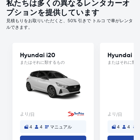
私たちは多くの異なるレンタカーオ
プションを提供しています
見積もりをお取りいただくと、50% 引きで トルコ で車がレンタ
ルできます。
Hyundai i20
Hyundai A
またはそれに類するもの
またはそれに類す
より
より
/日
/日
4
4
マニュアル
4
4