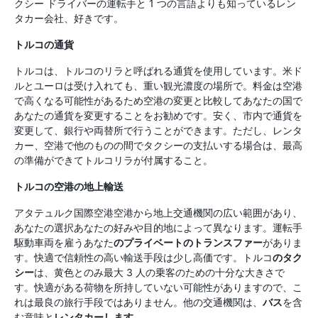
クシー ドライバーの運転手と 1 つの言語よりも知っているレン
タカー会社、好きです。
トルコの通貨
トルコは、トルコのリラと呼ばれる通貨を使用しています。米ド
ルとユーロは受け入れても、重い観光濃度の場所で。料金は空港
で高くなる可能性があるため空港の変更と比較してあなたの国で
あなたの通貨を変更することをお勧めです。安く、市内で通貨を
変更して、銀行や両替所で行うことができます。ただし、レンタ
カー、空港で他のものの間でタクシーの支払いする場合は、最高
の準備ができてトルコリラが付属すること。
トルコの空港の地上輸送
アタテュルク国際空港空港から地上交通機関の広い範囲があり、
あなたの選択あなたの好みや目的地によって異なります。運転手
駆動車両を雇うあなた
のプライベートのトランスファー
がありま
す。快適で信頼性の高い輸送手段は少し高価です。トルコ
のタク
シー
は、黄色とのみ最大 3 人の乗客のための十分な大きさで
す。快適がある荷物を所持していない可能性がありますので、こ
れは最良の旅行手段ではありません。他の交通機関は、
バス
を含
む意味と
レンタカーします
。