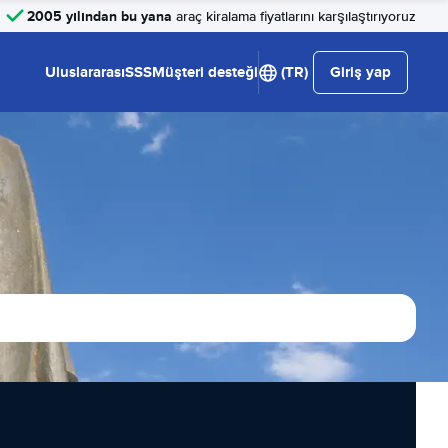
2005 yılından bu yana
araç kiralama fiyatlarını karşılaştırıyoruz
Uluslararası
SSS
Müşteri desteği
(TR)
Giriş yap