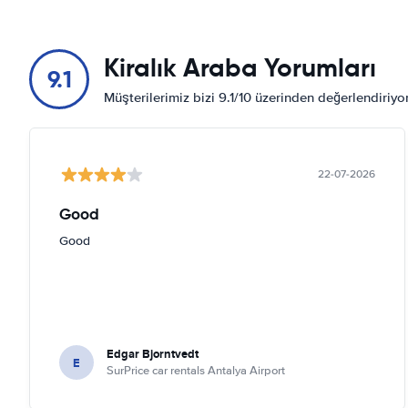
Kiralık Araba Yorumları
9.1
Müşterilerimiz bizi 9.1/10 üzerinden değerlendiriy
22-07-2026
Good
Good
Edgar Bjorntvedt
E
SurPrice car rentals Antalya Airport