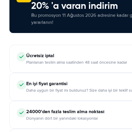
20% 'a varan indirim
Bu promosyon 11 Ağustos 2026 adresine kadar ge
yararlanın!
Ücretsiz iptal
Planlanan teslim alma saatinden 48 saat öncesine kadar
En iyi fiyat garantisi
Daha uygun bir fiyat mı buldunuz? Size daha iyi bir teklif 
24000'den fazla teslim alma noktası
Dünyanın dört bir yanındaki lokasyonlar