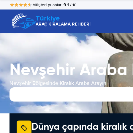
9.1
Müşteri puanları
/ 10
Türkiye
ARAÇ KİRALAMA REHBERİ
Nevşehir Araba
Nevşehir Bölgesinde Kiralık Araba Arayın
Dünya çapında kiralık 