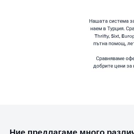
Нашата система за
наем в Турция. Ср
Thrifty, Sixt, E
пътна помощ, лет
Сравняваме офер
добрите цени за 
Ние предлагаме много различ