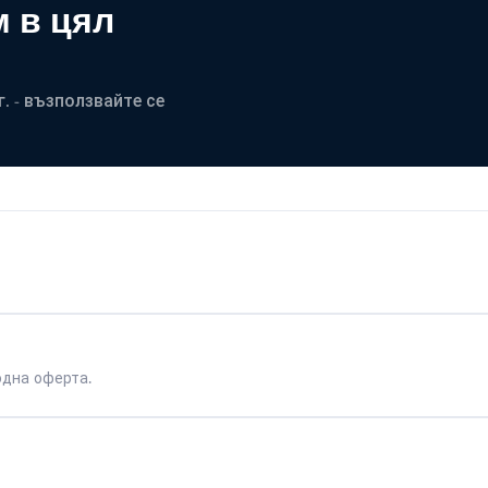
 в цял
. - възползвайте се
одна оферта.