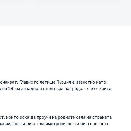
 очакват. Главното летище Турция е известно като
 на 24 км западно от центъра на града. Тя е открита
т, който иска да проучи на родните села на страната
мпании, шофьори и таксиметрови шофьори в повечето