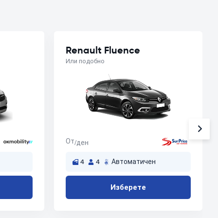
Renault Fluence
Или подобно
От
/ден
4
4
Автоматичен
Изберете