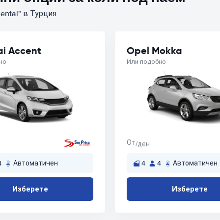
ental" в Турция
i Accent
Opel Mokka
но
Или подобно
От
/ден
4
Автоматичен
4
4
Автоматичен
Изберете
Изберете