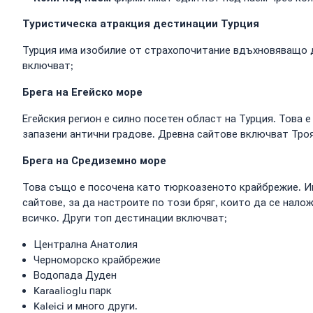
Туристическа атракция дестинации Турция
Турция има изобилие от страхопочитание вдъхновяващо д
включват;
Брега на Егейско море
Егейския регион е силно посетен област на Турция. Това 
запазени антични градове. Древна сайтове включват Троя,
Брега на Средиземно море
Това също е посочена като тюркоазеното крайбрежие. Има
сайтове, за да настроите по този бряг, които да се нало
всичко. Други топ дестинации включват;
Централна Анатолия
Черноморско крайбрежие
Водопада Дуден
Karaalioglu парк
Kaleici и много други.