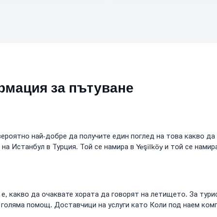
рмация за пътуване
вероятно най-добре да получите един поглед на това какво да
Истанбул в Турция. Той се намира в Yeşilköy и той се намира
е, какво да очаквате хората да говорят на летището. За турис
 голяма помощ. Доставчици на услуги като Коли под наем ко