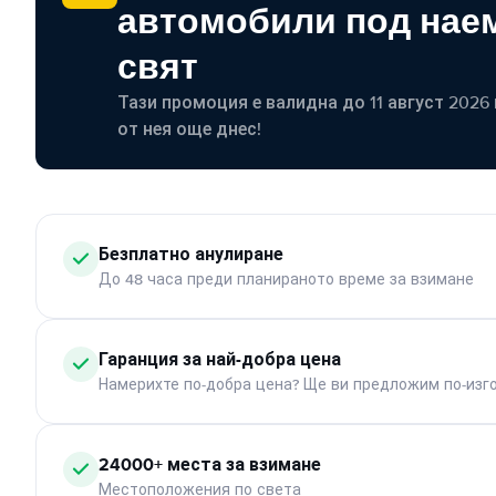
автомобили под наем
свят
Тази промоция е валидна до 11 август 2026 г
от нея още днес!
Безплатно анулиране
До 48 часа преди планираното време за взимане
Гаранция за най-добра цена
Намерихте по-добра цена? Ще ви предложим по-изг
24000+ места за взимане
Местоположения по света