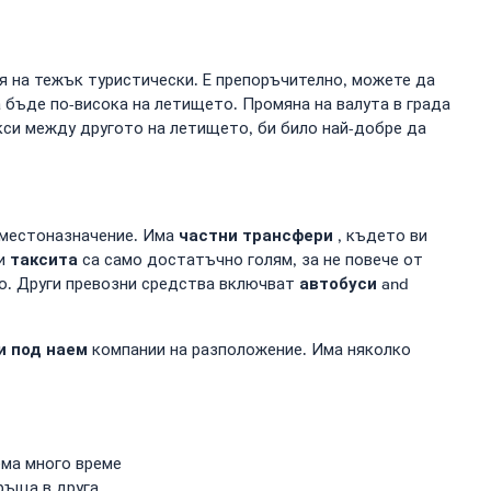
я на тежък туристически. Е препоръчително, можете да
 бъде по-висока на летището. Промяна на валута в града
акси между другото на летището, би било най-добре да
частни трансфери
 местоназначение. Има
, където ви
таксита
ки
са само достатъчно голям, за не повече от
автобуси
но. Други превозни средства включват
and
и под наем
компании на разположение. Има няколко
ема много време
ръща в друга