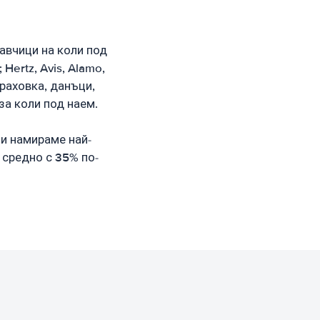
авчици на коли под
ertz, Avis, Alamo,
траховка, данъци,
за коли под наем.
 и намираме най-
 средно с 35% по-