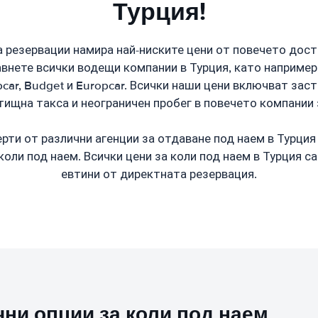
Турция!
 резервации намира най-ниските цени от повечето дост
авнете всички водещи компании в Турция, като например; H
uropcar, Budget и Europcar. Всички наши цени включват зас
ищна такса и неограничен пробег в повечето компании 
ти от различни агенции за отдаване под наем в Турция
коли под наем. Всички цени за коли под наем в Турция са
евтини от директната резервация.
ни опции за коли под наем