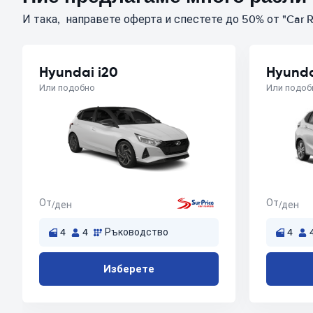
И така, направете оферта и спестете до 50% от "Car R
Hyundai i20
Hyunda
Или подобно
Или подоб
От
От
/ден
/ден
4
4
Ръководство
4
Изберете