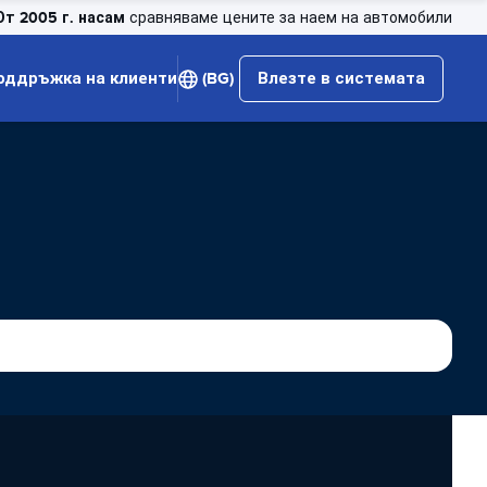
От 2005 г. насам
сравняваме цените за наем на автомобили
оддръжка на клиенти
(BG)
Влезте в системата