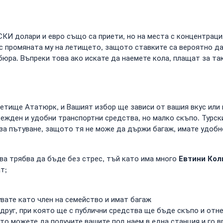
СКИ долари и евро също са приети, но на места с концентраци
с промяната му на летището, защото ставките са вероятно да
 бюра. Въпреки това ако искате да наемете кола, плащат за т
етище Ататюрк, и Вашият избор ще зависи от вашия вкус или
ежден и удобни транспортни средства, но малко скъпо. Турс
 за пътуване, защото тя не може да държи багаж, имате удоб
Евтини Кол
а трябва да бъде без стрес, тъй като има много
т;
увате като член на семейство и имат багаж
друг, при която ще с публични средства ще бъде скъпо и отн
то можете да получите вашите под наем в една станция и го в