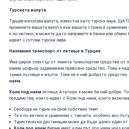
Турската валута
Турция използва валута, известна като турска лира. ЩАТ
промените вашата валута във вашата страна в сравнение 
е по-евтино, и можете да го направите в банки или обмен
идват с готови турски лири.
Наземния транспорт от летище в Турция
Има широк спектър от земята транспортни средства от л
наеме шофьор задвижвани превозно средство. Това е над
трима пътници и жълти. Това не е най-доброто средство
наем.
Коли под наем
летище Ататюрк е може би най-добре. Тов
предимства, които идват с Коли под наем, които включва
Свобода на турне на свой собствен темп
Тя е по-евтино в сравнение с таксита, особено ако път
Туристически дестинации може да бъде далеч един от 
Коли под наем
фирми имат един път под наем чрез коя