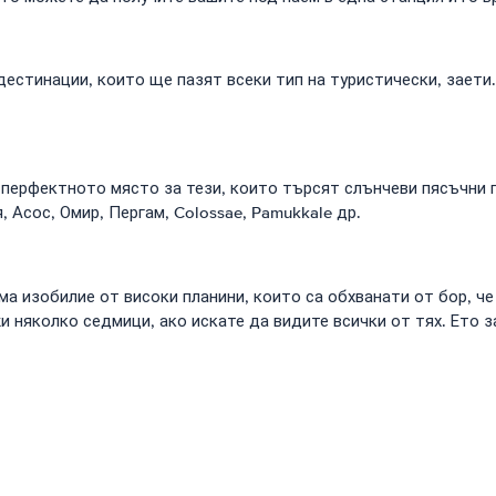
естинации, които ще пазят всеки тип на туристически, заети
е перфектното място за тези, които търсят слънчеви пясъчни п
 Асос, Омир, Пергам, Colossae, Pamukkale др.
 изобилие от високи планини, които са обхванати от бор, че 
жи няколко седмици, ако искате да видите всички от тях. Ето