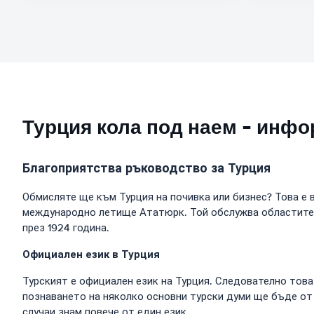
Турция кола под наем - инфо
Благоприятства ръководство за Турция
Обмисляте ще към Турция на почивка или бизнес? Това е 
международно летище Ататюрк. Той обслужва областите на 
през 1924 година.
Официален език в Турция
Турският е официален език на Турция. Следователно това 
познаването на няколко основни турски думи ще бъде от
случаи знам повече от един език.