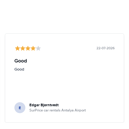
22-07-2026
Good
Good
Edgar Bjorntvedt
E
SurPrice car rentals Antalya Airport