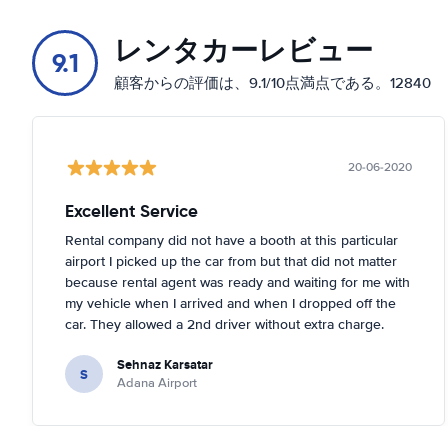
レンタカーレビュー
9.1
顧客からの評価は、9.1/10点満点である。12840
20-06-2020
Excellent Service
Rental company did not have a booth at this particular
airport I picked up the car from but that did not matter
because rental agent was ready and waiting for me with
my vehicle when I arrived and when I dropped off the
car. They allowed a 2nd driver without extra charge.
They made it very easy for me and agent was extremely
Sehnaz Karsatar
pleasant, easy going and helpful.
S
Adana Airport