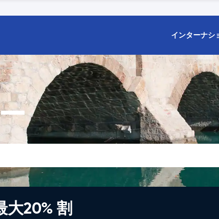
インターナシ
カー
大20% 割