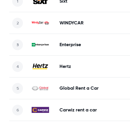
Sixt
WINDYCAR
Enterprise
Hertz
Global Rent a Car
Carwiz rent a car