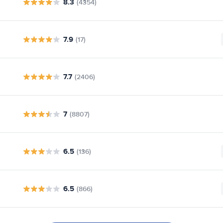
8.3
(4354)
7.9
(17)
7.7
(2406)
7
(8807)
6.5
(136)
6.5
(866)