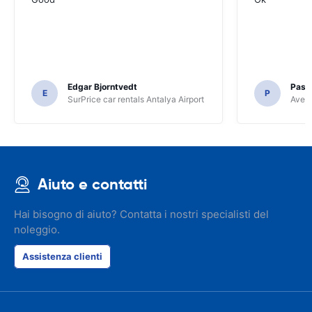
Edgar Bjorntvedt
Pasc
E
P
SurPrice car rentals Antalya Airport
Avec 
Aiuto e contatti
Hai bisogno di aiuto? Contatta i nostri specialisti del
noleggio.
Assistenza clienti