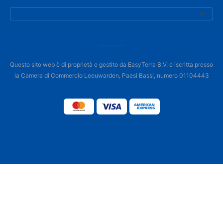
Questo sito web è di proprietà e gestito da EasyTerra B.V. e iscritta presso
la Camera di Commercio Leeuwarden, Paesi Bassi, numero 01104443