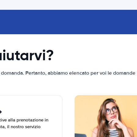
iutarvi?
tra domanda. Pertanto, abbiamo elencato per voi le domande pi
ive alla prenotazione in
a, il nostro servizio