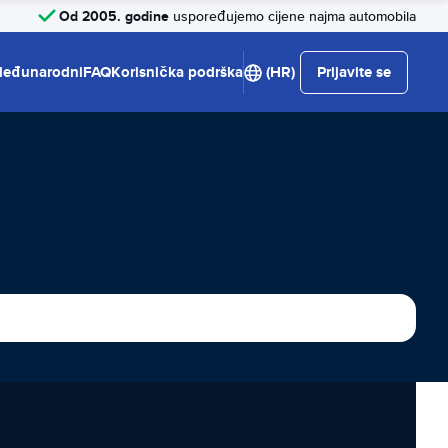
Od 2005. godine
uspoređujemo cijene najma automobila
eđunarodni
FAQ
Korisnička podrška
(HR)
Prijavite se