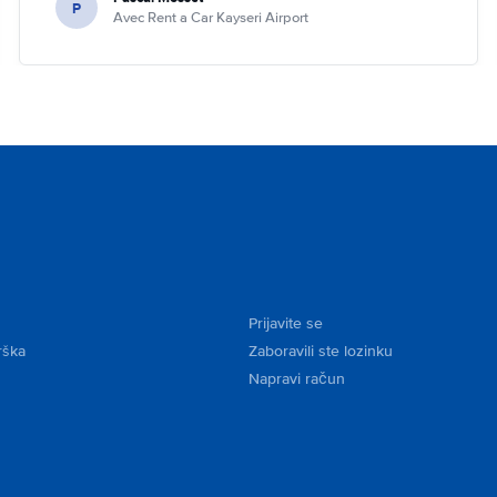
P
Avec Rent a Car Kayseri Airport
Prijavite se
rška
Zaboravili ste lozinku
Napravi račun