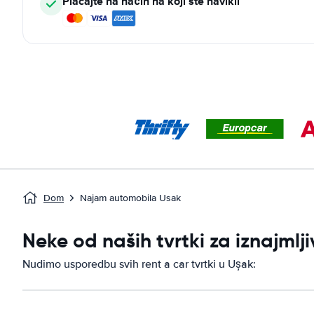
Plaćajte na način na koji ste navikli
Dom
Najam automobila Usak
Neke od naših tvrtki za iznajml
Nudimo usporedbu svih rent a car tvrtki u Ușak: