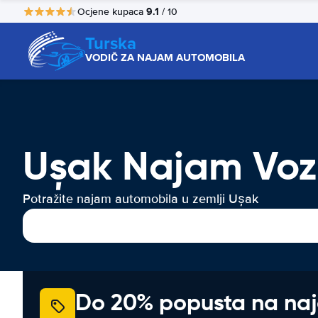
9.1
Ocjene kupaca
/ 10
Turska
VODIČ ZA NAJAM AUTOMOBILA
Ușak Najam Voz
Potražite najam automobila u zemlji Ușak
Do 20% popusta na na