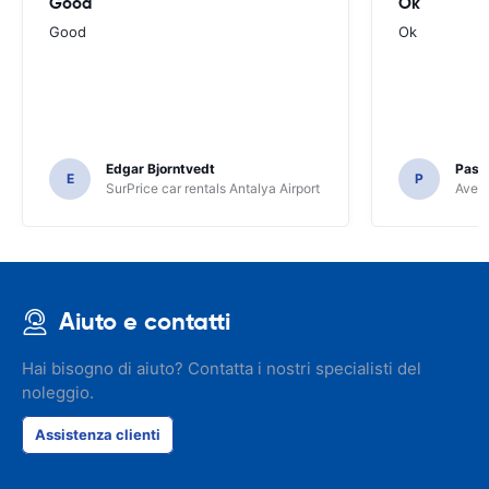
Good
Ok
Good
Ok
Edgar Bjorntvedt
Pasc
E
P
SurPrice car rentals Antalya Airport
Avec 
Aiuto e contatti
Hai bisogno di aiuto? Contatta i nostri specialisti del
noleggio.
Assistenza clienti