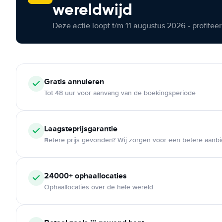
wereldwijd
Deze actie loopt t/m 11 augustus 2026 - profite
Gratis annuleren
Tot 48 uur voor aanvang van de boekingsperiode
Laagsteprijsgarantie
Betere prijs gevonden? Wij zorgen voor een betere aanb
24000+ ophaallocaties
Ophaallocaties over de hele wereld