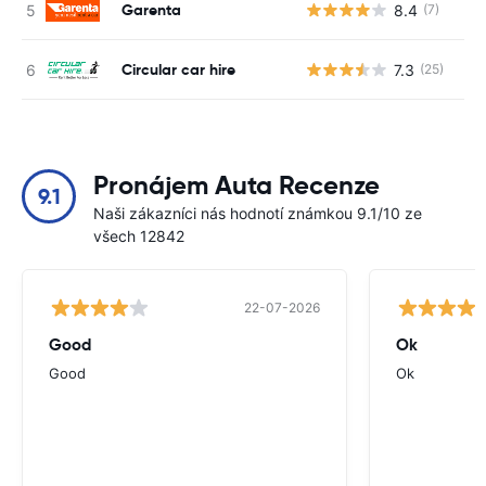
Garenta
8.4
(7)
Circular car hire
7.3
(25)
Pronájem Auta Recenze
9.1
Naši zákazníci nás hodnotí známkou 9.1/10 ze
všech 12842
22-07-2026
Good
Ok
Good
Ok