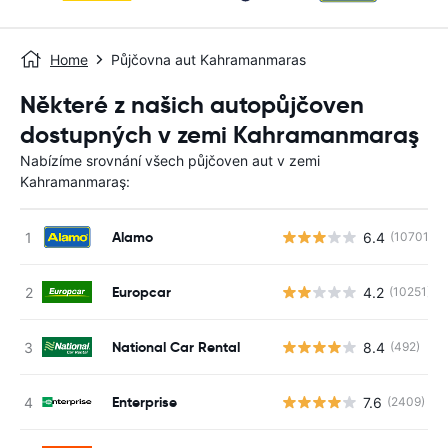
Home
Půjčovna aut Kahramanmaras
Některé z našich autopůjčoven
dostupných v zemi Kahramanmaraş
Nabízíme srovnání všech půjčoven aut v zemi
Kahramanmaraş:
Alamo
6.4
(10701)
Europcar
4.2
(10251)
National Car Rental
8.4
(492)
Enterprise
7.6
(2409)