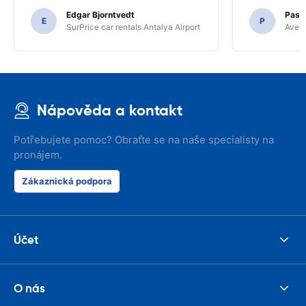
Edgar Bjorntvedt
Pasc
E
P
SurPrice car rentals Antalya Airport
Avec 
Nápověda a kontakt
Potřebujete pomoc? Obraťte se na naše specialisty na
pronájem.
Zákaznická podpora
Účet
O nás