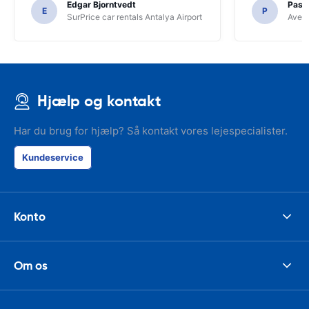
Edgar Bjorntvedt
Pasc
E
P
SurPrice car rentals Antalya Airport
Avec 
Hjælp og kontakt
Har du brug for hjælp? Så kontakt vores lejespecialister.
Kundeservice
Konto
Om os