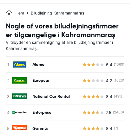
Hjem
Biludlejning Kahramanmaras
Nogle af vores biludlejningsfirmaer
er tilgængelige i Kahramanmaraş
Vi tilbyder en sammenligning af alle biludlejningsfirmaer i
Kahramanmaraş:
Alamo
6.4
(10695)
Europcar
4.2
(10239)
National Car Rental
8.4
(491)
Enterprise
7.5
(2406)
Garenta
8.4
(7)