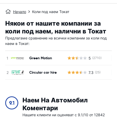
Начало
Коли под наем Токат
Някои от нашите компании за
коли под наем, налични в Токат
Предлагаме сравнение на всички компании за коли под
наем в Токат:
Green Motion
5
(2710)
Н
Circular car hire
7.3
(25)
Н
Наем На Автомобил
9.1
Коментари
Нашите клиенти ни оценяват с 9.1/10 от 12842