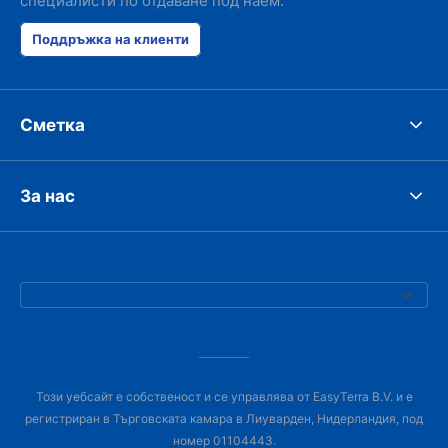
специалисти по отдаване под наем.
Поддръжка на клиенти
Сметка
За нас
Този уебсайт е собственост и се управлява от EasyTerra B.V. и е
регистриран в Търговската камара в Лиуварден, Нидерландия, под
номер 01104443.