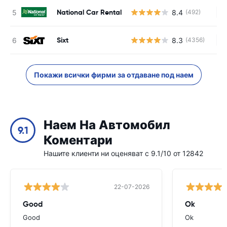
National Car Rental
8.4
(492)
Н
Sixt
8.3
(4356)
Н
Покажи всички фирми за отдаване под наем
Наем На Автомобил
9.1
Коментари
Нашите клиенти ни оценяват с 9.1/10 от 12842
22-07-2026
Good
Ok
Good
Ok