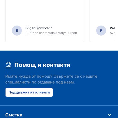
Edgar Bjorntvedt
Pasc
E
P
SurPrice car rentals Antalya Airport
Avec 
Помощ и контакти
Имате нужда от помощ? Свържете се с нашите
специалисти по отдаване под наем.
Поддръжка на клиенти
Сметка