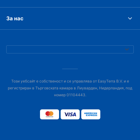
За нас
Този уебсайт е собственост и се управлява от EasyTerra B.V. и е
регистриран в Търговската камара в Лиуварден, Нидерландия, под
номер 01104443.