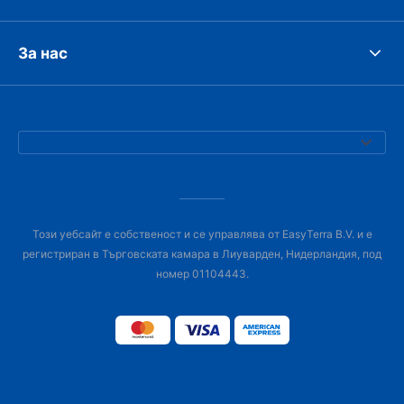
За нас
Този уебсайт е собственост и се управлява от EasyTerra B.V. и е
регистриран в Търговската камара в Лиуварден, Нидерландия, под
номер 01104443.