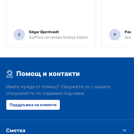
Edgar Bjorntvedt
Pasc
E
P
SurPrice car rentals Antalya Airport
Avec 
Помощ и контакти
Имате нужда от помощ? Свържете се с нашите
специалисти по отдаване под наем.
Поддръжка на клиенти
Сметка