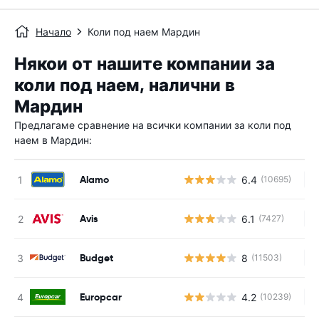
Начало
Коли под наем Мардин
Някои от нашите компании за
коли под наем, налични в
Мардин
Предлагаме сравнение на всички компании за коли под
наем в Мардин:
Alamo
6.4
(10695)
Н
Avis
6.1
(7427)
Н
Budget
8
(11503)
Н
Europcar
4.2
(10239)
Н