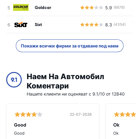
Goldcar
5.9
(6676)
Н
Sixt
8.3
(4354)
Н
Покажи всички фирми за отдаване под наем
Наем На Автомобил
9.1
Коментари
Нашите клиенти ни оценяват с 9.1/10 от 12840
22-07-2026
Good
Ok
Good
Ok