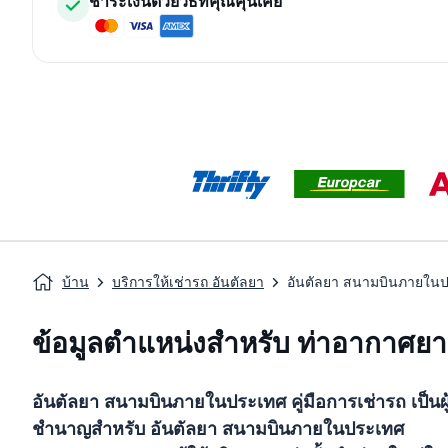
ชำระเงินด้วยวิธีที่คุณคุ้นเคย
บ้าน
บริการให้เช่ารถ อันตัลยา
อันตัลยา สนามบินภายใน
ข้อมูลตำแหน่งสำหรับ ท่าอากาศยา
อันตัลยา สนามบินภายในประเทศ
คู่มือการเช่ารถ
เป็นผ
ชำนาญสำหรับ
อันตัลยา สนามบินภายในประเทศ