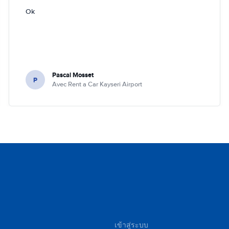
Ok
Pascal Mosset
P
Avec Rent a Car Kayseri Airport
เข้าสู่ระบบ