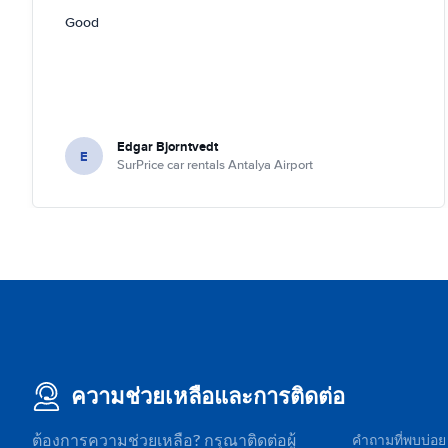
Good
Edgar Bjorntvedt
E
SurPrice car rentals Antalya Airport
ความช่วยเหลือและการติดต่อ
ต้องการความช่วยเหลือ? กรุณาติดต่อผู้
คำถามที่พบบ่อย