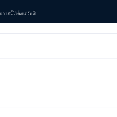
สนี้ไว้ตั้งแต่วันนี้!