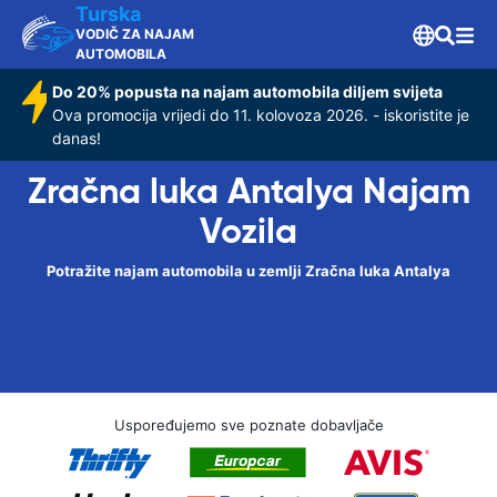
Turska
VODIČ ZA NAJAM
AUTOMOBILA
Do 20% popusta na najam automobila diljem svijeta
Ova promocija vrijedi do 11. kolovoza 2026. - iskoristite je
danas!
Zračna luka Antalya Najam
Vozila
Potražite najam automobila u zemlji Zračna luka Antalya
Uspoređujemo sve poznate dobavljače