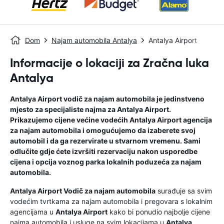
Dom
Najam automobila Antalya
Antalya Airport
Informacije o lokaciji za Zračna luka
Antalya
Antalya Airport
vodič za najam automobila
je jedinstveno
mjesto za specijaliste najma za
Antalya Airport
.
Prikazujemo cijene većine vodećih
Antalya Airport
agencija
za najam automobila i omogućujemo da izaberete svoj
automobil i da ga rezervirate u stvarnom vremenu. Sami
odlučite gdje ćete izvršiti rezervaciju nakon usporedbe
cijena i opcija voznog parka lokalnih poduzeća za najam
automobila.
Antalya Airport
Vodič za najam automobila
surađuje sa svim
vodećim tvrtkama za najam automobila i pregovara s lokalnim
agencijama u
Antalya Airport
kako bi ponudio najbolje cijene
najma automobila i usluge na svim lokacijama u
Antalya