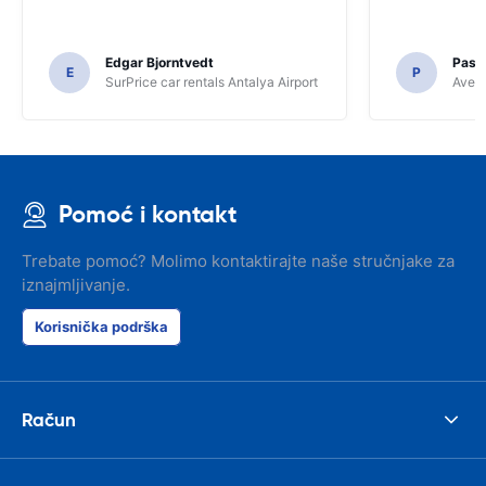
Edgar Bjorntvedt
Pasc
E
P
SurPrice car rentals Antalya Airport
Avec 
Pomoć i kontakt
Trebate pomoć? Molimo kontaktirajte naše stručnjake za
iznajmljivanje.
Korisnička podrška
Račun