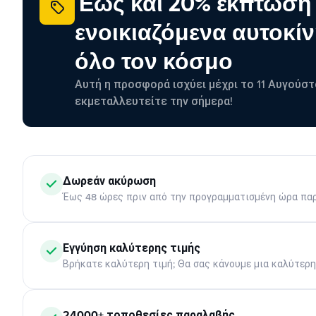
Έως και 20% έκπτωση
ενοικιαζόμενα αυτοκίν
όλο τον κόσμο
Αυτή η προσφορά ισχύει μέχρι το 11 Αυγούστ
εκμεταλλευτείτε την σήμερα!
Δωρεάν ακύρωση
Έως 48 ώρες πριν από την προγραμματισμένη ώρα πα
Εγγύηση καλύτερης τιμής
Βρήκατε καλύτερη τιμή; Θα σας κάνουμε μια καλύτερ
24000+ τοποθεσίες παραλαβής