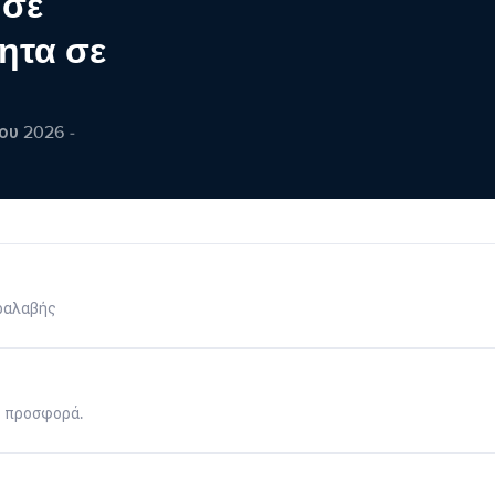
 σε
ητα σε
ου 2026 -
ραλαβής
η προσφορά.