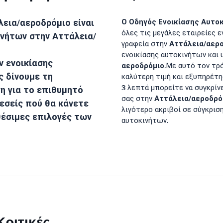
λεια/αεροδρόμιο
είναι
Ο Οδηγός Ενοικίασης Αυτοκ
όλες τις μεγάλες εταιρείες 
κινήτων στην
Αττάλεια/
Αττάλεια/αερ
γραφεία στην
ενοικίασης αυτοκινήτων και 
 ενοικίασης
αεροδρόμιο
.Με αυτό τον τρ
ς δίνουμε τη
καλύτερη τιμή και εξυπηρέτ
3 λεπτά μπορείτε να συγκρίν
η για το επιθυμητό
Αττάλεια/αεροδρό
σας στην
εσείς πού θα κάνετε
λιγότερο ακριβοί σε σύγκρισ
θέσιμες επιλογές των
αυτοκινήτων.
ριτικές