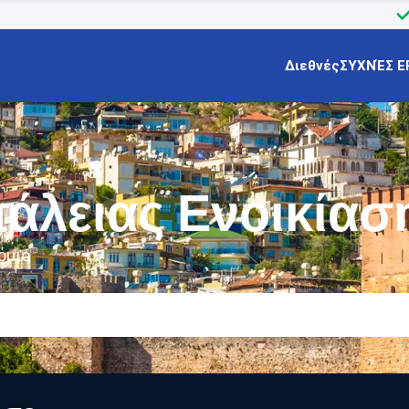
Διεθνές
ΣΥΧΝΈΣ Ε
άλειας Ενοικίασ
όμιο