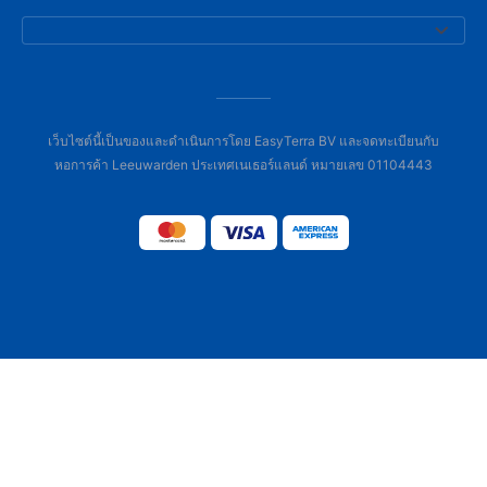
เว็บไซต์นี้เป็นของและดำเนินการโดย EasyTerra BV และจดทะเบียนกับ
หอการค้า Leeuwarden ประเทศเนเธอร์แลนด์ หมายเลข 01104443