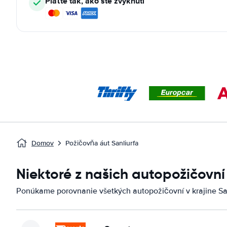
Plaťte tak, ako ste zvyknutí
Domov
Požičovňa áut Sanliurfa
Niektoré z našich autopožičovní
Ponúkame porovnanie všetkých autopožičovní v krajine San