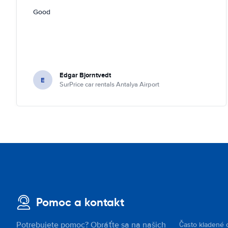
Good
Edgar Bjorntvedt
E
SurPrice car rentals Antalya Airport
Pomoc a kontakt
Potrebujete pomoc? Obráťte sa na našich
Často kladené 