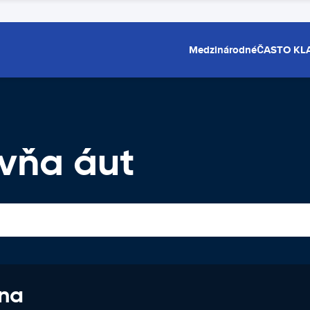
Medzinárodné
ČASTO KL
ovňa áut
 na