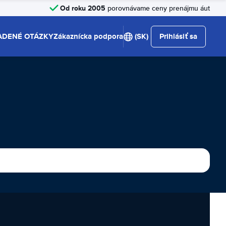
Od roku 2005
porovnávame ceny prenájmu áut
ADENÉ OTÁZKY
Zákaznícka podpora
(SK)
Prihlásiť sa