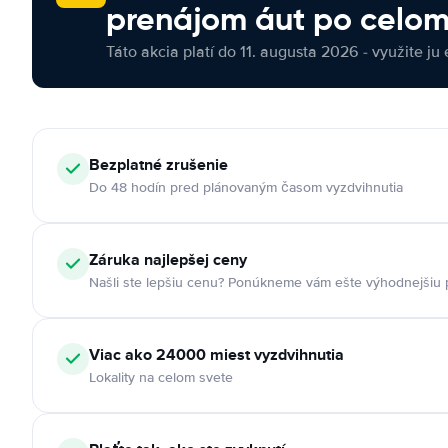
prenájom áut po celom
Táto akcia platí do 11. augusta 2026 - využite ju 
Bezplatné zrušenie
Do 48 hodín pred plánovaným časom vyzdvihnutia
Záruka najlepšej ceny
Našli ste lepšiu cenu? Ponúkneme vám ešte výhodnejšiu
Viac ako 24000 miest vyzdvihnutia
Lokality na celom svete