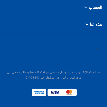
الحساب
نبذة عنا
هذا الموقع الإلكتروني مملوك ومدار من قبل شركة EasyTerra B.V. ومسجل لدى
غرفة التجارة ليوواردن، هولندا، رقم 01104443