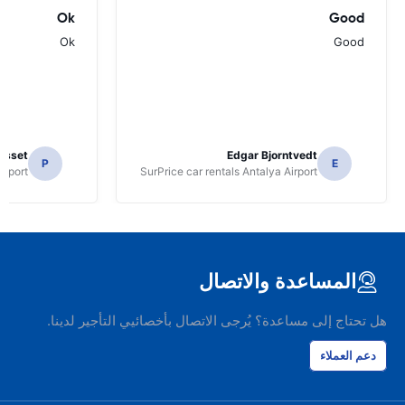
Ok
Good
Ok
Good
osset
Edgar Bjorntvedt
P
E
irport
SurPrice car rentals Antalya Airport
المساعدة والاتصال
هل تحتاج إلى مساعدة؟ يُرجى الاتصال بأخصائيي التأجير لدينا.
دعم العملاء