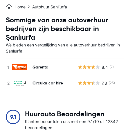
Home
Autohuur Sanliurfa
Sommige van onze autoverhuur
bedrijven zijn beschikbaar in
Şanlıurfa
We bieden een vergelijking van alle autoverhuur bedrijven in
Şanlıurfa:
Garenta
8.4
(7)
G
Circular car hire
7.3
(25)
G
Huurauto Beoordelingen
9.1
Klanten beoordelen ons met een 9.1/10 uit 12842
beoordelingen