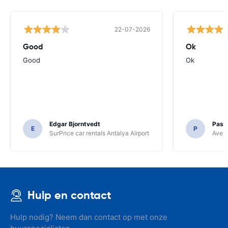
22-07-2026
Good
Ok
Good
Ok
Edgar Bjorntvedt
Pasc
E
P
SurPrice car rentals Antalya Airport
Avec 
Hulp en contact
Hulp nodig? Neem dan contact op met onze