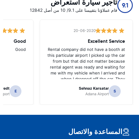
تأجير سيارة استعراض
9.1
قام عملاؤنا بتقييمنا على 9.1/ 10 من أصل 12842
20-06-2020
Good
Excellent Service
Good
Rental company did not have a booth at
this particular airport I picked up the car
from but that did not matter because
rental agent was ready and waiting for
me with my vehicle when I arrived and
when I dropped off the car. They
allowed a 2nd driver without extra
tvedt
Sehnaz Karsatar
charge. They made it very easy for me
E
S
irport
Adana Airport
and agent was extremely pleasant,
easy going and helpful.
المساعدة والاتصال