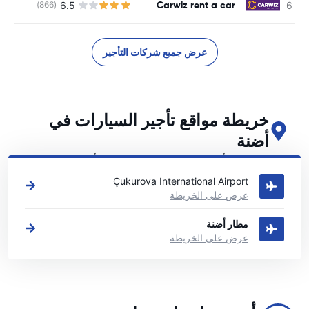
Carwiz rent a car
6.5
(866)
ل
عرض جميع شركات التأجير
خريطة مواقع تأجير السيارات في
أضنة
اطلع على مواقع تأجير السيارات الرئيسية لدينا في أضنة
Çukurova International Airport
عرض على الخريطة
مطار أضنة
عرض على الخريطة