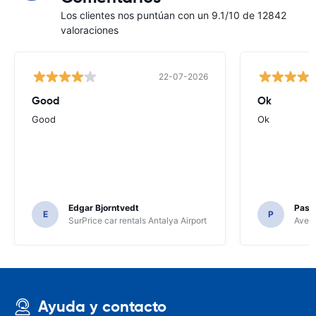
Los clientes nos puntúan con un 9.1/10 de 12842
valoraciones
22-07-2026
Good
Ok
Good
Ok
Edgar Bjorntvedt
Pasc
E
P
SurPrice car rentals Antalya Airport
Avec 
Ayuda y contacto