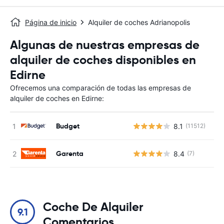
Página de inicio
Alquiler de coches Adrianopolis
Algunas de nuestras empresas de
alquiler de coches disponibles en
Edirne
Ofrecemos una comparación de todas las empresas de
alquiler de coches en Edirne:
Budget
8.1
(11512)
N
Garenta
8.4
(7)
N
Coche De Alquiler
9.1
Comentarios