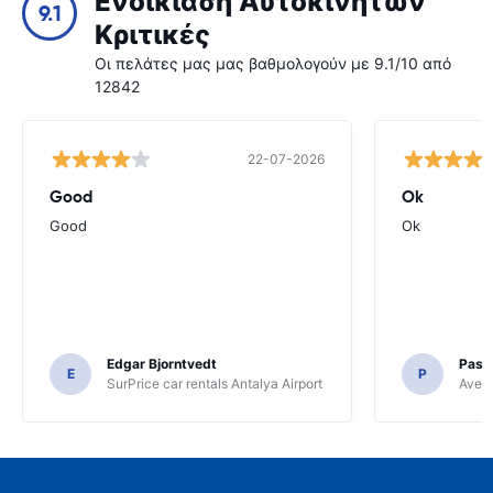
Ενοικίαση Αυτοκινήτων
9.1
Κριτικές
Οι πελάτες μας μας βαθμολογούν με 9.1/10 από
12842
22-07-2026
Good
Ok
Good
Ok
Edgar Bjorntvedt
Pasc
E
P
SurPrice car rentals Antalya Airport
Avec 