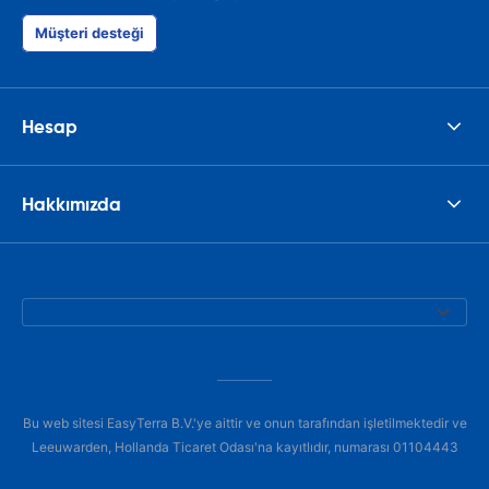
Müşteri desteği
Hesap
Hakkımızda
Bu web sitesi EasyTerra B.V.'ye aittir ve onun tarafından işletilmektedir ve
Leeuwarden, Hollanda Ticaret Odası'na kayıtlıdır, numarası 01104443