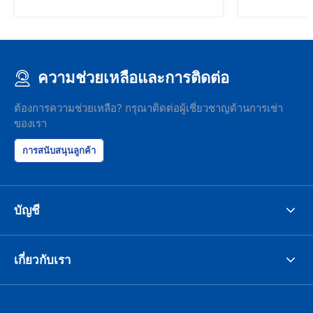
ความช่วยเหลือและการติดต่อ
ต้องการความช่วยเหลือ? กรุณาติดต่อผู้เชี่ยวชาญด้านการเช่า
ของเรา
การสนับสนุนลูกค้า
บัญชี
เกี่ยวกับเรา