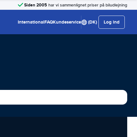
Siden 2005
har vi sammenlignet priser på biludlejning
International
FAQ
Kundeservice
(DK)
Log ind