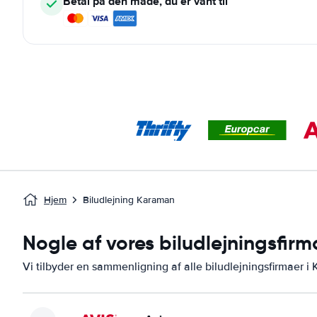
Betal på den måde, du er vant til
Hjem
Biludlejning Karaman
Nogle af vores biludlejningsfir
Vi tilbyder en sammenligning af alle biludlejningsfirmaer i