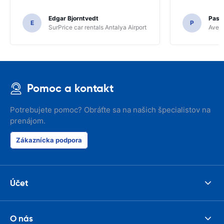
Edgar Bjorntvedt
Pasc
E
P
SurPrice car rentals Antalya Airport
Avec 
Pomoc a kontakt
Potrebujete pomoc? Obráťte sa na našich špecialistov na
prenájom.
Zákaznícka podpora
Účet
O nás