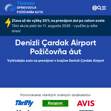
Turecko
SPRIEVODCA
POŽIČANÍM AUTA
Zľava až do výšky 20% na prenájom áut po celom svete
Táto akcia platí do 11. augusta 2026 - využite ju ešte
dnes!
Denizli Çardak Airport
Požičovňa áut
Vyhľadajte auto na prenájom v krajine Denizli Çardak Airport
Porovnávame všetkých známych dodávateľov