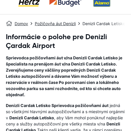
Domov
Požičovňa áut Denizli
Denizli Cardak Letisko
Informácie o polohe pre Denizli
Çardak Airport
Sprievodca požičovňami áut v/na
Denizli Cardak Letisko
je
špecialista na prenájom áut v/na
Denizli Cardak Letisko
.
Zverejňujeme ceny väčšiny popredných
Denizli Cardak
Letisko
autopožičovní a dávame Vám možnosť výberu a
rezervácie v reálnom čase Po porovnaní cien a lokálneho
vozového parku sa sami rozhodnite, od kto si chcete auto
objednať.
Denizli Cardak Letisko
Sprievodca požičovňami áut
jedná
so všetkými hlavnými autopožičovňami a s miestnymi orgánmi
v
Denizli Cardak Letisko
, aby Vám mohol ponúknuť najlepšie
ceny a služby autopožičovní pre všetky miesta v/na
Denizli
Cardak Letisko
.Takto naši klienti vedia, že v rámci prenájmu