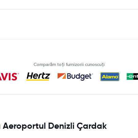
Comparăm toți furnizorii cunoscuți
u Aeroportul Denizli Çardak