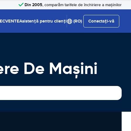
Din 2005
, comparăm tarifele de închiriere a mașinilor
RECVENTE
Asistență pentru clienți
(RO)
Conectați-vă
ere De Maşini