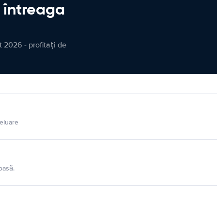
n întreaga
 2026 - profitați de
eluare
oasă.