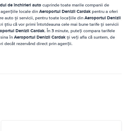
ul de închirieri auto
cuprinde toate marile companii de
Aeroportul Denizli Cardak
 agențiile locale din
pentru a oferi
Aeroportul Denizli
re auto și servicii, pentru toate locațiile din
ștri știu că vor primi întotdeauna cele mai bune tarife și servicii
oportul Denizli Cardak
. În 3 minute, puteți compara tarifele
Aeroportul Denizli Cardak
asina în
și veți afla că suntem, de
ri decât rezervând direct prin agenții.