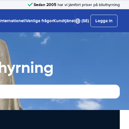
Sedan 2005
har vi jämfört priser på biluthyrning
Internationell
Vanliga frågor
Kundtjänst
(SE)
Logga in
hyrning