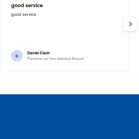
good service
good service
Daniel Ciach
D
Pandora car hire Istanbul Airport