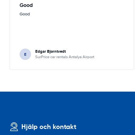
Good
Good
Edgar Bjorntvedt
E
SurPrice car rentals Antalya Airport
Hjälp och kontakt