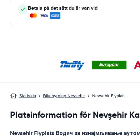
Betala på det sätt du är van vid
Startsida
Biluthyrning Nevsehir
Nevsehir Flyplats
Platsinformation för Nevşehir 
Nevsehir Flyplats
Водич за изнајмљивање ауто