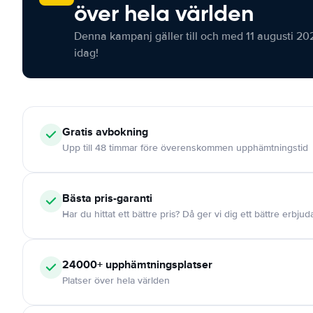
över hela världen
Denna kampanj gäller till och med 11 augusti 20
idag!
Gratis
avbokning
Upp till 48 timmar före överenskommen upphämtningstid
Bästa pris-garanti
Har du hittat ett bättre pris? Då ger vi dig ett bättre erbju
24000+
upphämtningsplatser
Platser över hela världen