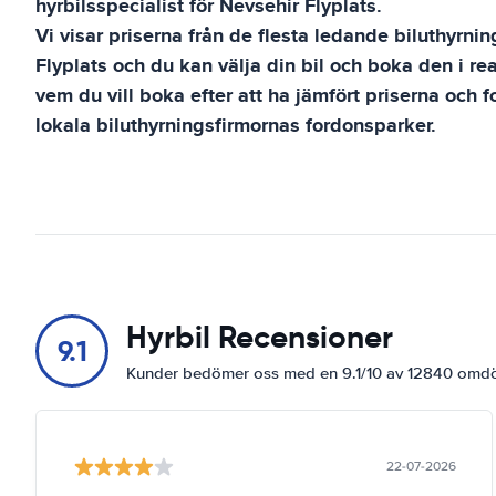
hyrbilsspecialist för
Nevsehir Flyplats
.
Vi visar priserna från de flesta ledande biluthyrni
Flyplats
och du kan välja din bil och boka den i re
vem du vill boka efter att ha jämfört priserna och f
lokala biluthyrningsfirmornas fordonsparker.
Hyrbil Recensioner
9.1
Kunder bedömer oss med en 9.1/10 av 12840 om
22-07-2026