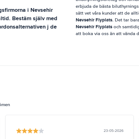
erbjuda de bästa biluthyrningsp
ngsfirmorna i
Nevsehir
sätt vet våra kunder att de allt
altid. Bestäm själv med
Nevsehir Flyplats
. Det tar bar
ordonsalternativen j de
Nevsehir Flyplats
och samtidig
att boka via oss än att vända d
dömen
23-05-2026