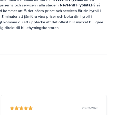
Nevsehir Flyplats
riserna och servicen i alla städer i
.På så
id kommer att få det bästa priset och servicen för sin hyrbil i
a 3 minuter att jämföra våra priser och boka din hyrbil i
t kommer du att upptäcka att det oftast blir mycket billigare
ig direkt till biluthyrningskontoren.
28-03-2026