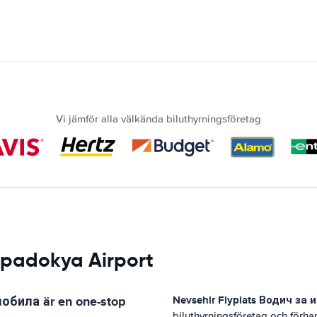
Vi jämför alla välkända biluthyrningsföretag
Kapadokya Airport
мобила
är en one-stop
Nevsehir Flyplats
Водич за 
biluthyrningsföretag och förh