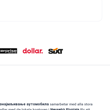
изнајмљивање аутомобила
samarbetar med alla stora
Nevsehir Flyplats
andlar med de lokala kontoren i
för att