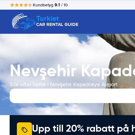
9.1
Kundbetyg
/ 10
Turkiet
CAR RENTAL GUIDE
Nevşehir Kapado
Sök efter hyrbil i Nevşehir Kapadokya Airport
Upp till 20% rabatt på 