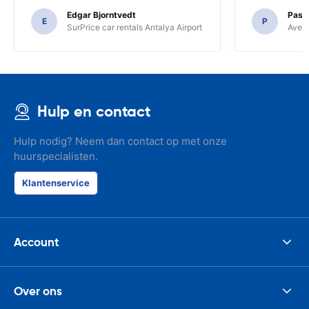
Edgar Bjorntvedt
Pasc
E
P
SurPrice car rentals Antalya Airport
Avec 
Hulp en contact
Hulp nodig? Neem dan contact op met onze
huurspecialisten.
Klantenservice
Account
Over ons