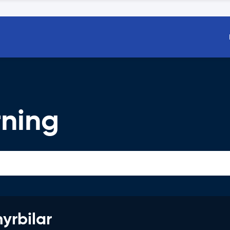
rning
hyrbilar