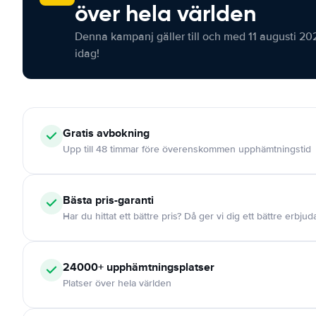
över hela världen
Denna kampanj gäller till och med 11 augusti 20
idag!
Gratis
avbokning
Upp till 48 timmar före överenskommen upphämtningstid
Bästa pris-garanti
Har du hittat ett bättre pris? Då ger vi dig ett bättre erbju
24000+
upphämtningsplatser
Platser över hela världen