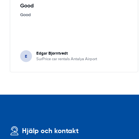
Good
Good
Edgar Bjorntvedt
E
SurPrice car rentals Antalya Airport
Hjälp och kontakt