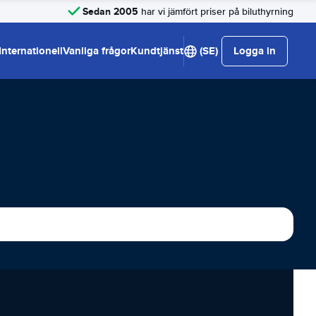
Sedan 2005
har vi jämfört priser på biluthyrning
Internationell
Vanliga frågor
Kundtjänst
(SE)
Logga in