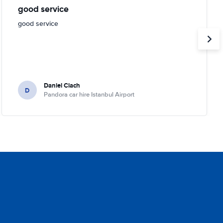
good service
good service
Daniel Ciach
D
Pandora car hire Istanbul Airport