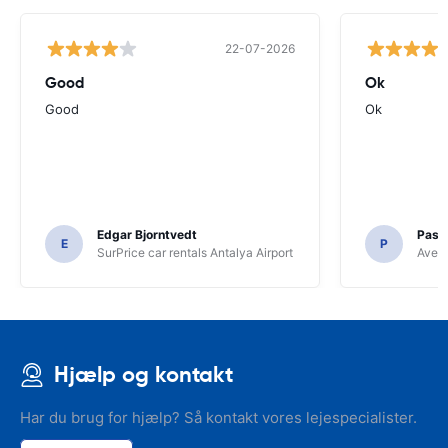
22-07-2026
Good
Ok
Good
Ok
Edgar Bjorntvedt
Pasc
E
P
SurPrice car rentals Antalya Airport
Avec 
Hjælp og kontakt
Har du brug for hjælp? Så kontakt vores lejespecialister.