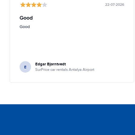
22-07-2026
Good
Good
Edgar Bjorntvedt
E
SurPrice car rentals Antalya Airport