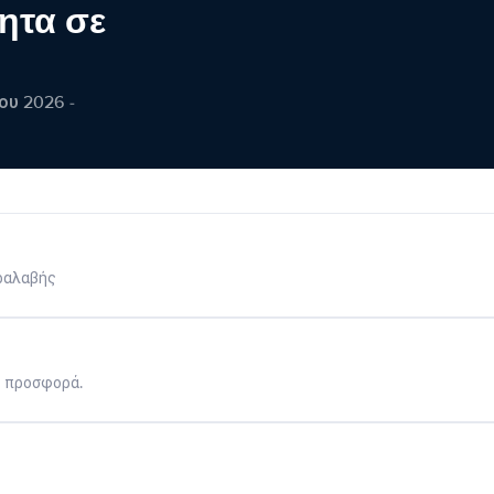
ητα σε
ου 2026 -
ραλαβής
η προσφορά.