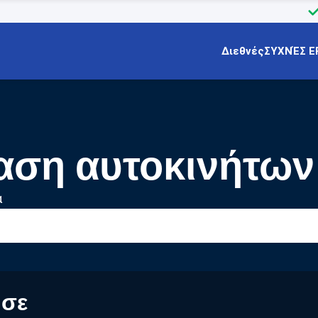
Διεθνές
ΣΥΧΝΈΣ Ε
αση αυτοκινήτων
α
 σε