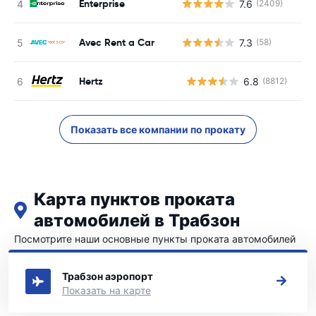
Enterprise
7.6
(2409)
Avec Rent a Car
7.3
(58)
Hertz
6.8
(8812)
Н
Показать все компании по прокату
Карта пунктов проката
автомобилей в Трабзон
Посмотрите наши основные пункты проката автомобилей
в Трабзон
Трабзон аэропорт
Показать на карте