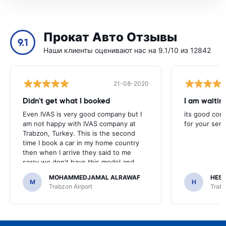
Прокат Авто Отзывы
9.1
Наши клиенты оценивают нас на 9.1/10 из 12842
21-08-2020
Didn't get what I booked
Even IVAS is very good company but I
its good com
am not happy with IVAS company at
for your serv
Trabzon, Turkey. This is the second
time I book a car in my home country
then when I arrive they said to me
sorry we don't have this model and
they force me to get deferent and
MOHAMMEDJAMAL ALRAWAF
HES
higher model with higher price.
M
H
Trabzon Airport
Trabz