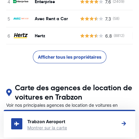
Enterprise
7.6
(2409)
Avec Rent a Car
7.3
(58)
Hertz
6.8
(8812)
Au
Afficher tous les propriétaires
Carte des agences de location de
voitures en Trabzon
Voir nos principales agences de location de voitures en
Trabzon
Trabzon Aeroport
Montrer sur la carte