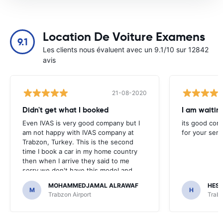
Location De Voiture Examens
9.1
Les clients nous évaluent avec un 9.1/10 sur 12842
avis
21-08-2020
Didn't get what I booked
Even IVAS is very good company but I
its good com
am not happy with IVAS company at
for your serv
Trabzon, Turkey. This is the second
time I book a car in my home country
then when I arrive they said to me
sorry we don't have this model and
they force me to get deferent and
MOHAMMEDJAMAL ALRAWAF
HES
higher model with higher price.
M
H
Trabzon Airport
Trabz