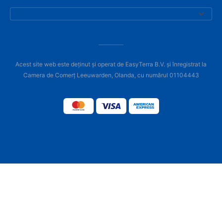
Acest site web este deținut și operat de EasyTerra B.V. și înregistrat la
Camera de Comerț Leeuwarden, Olanda, cu numărul 01104443