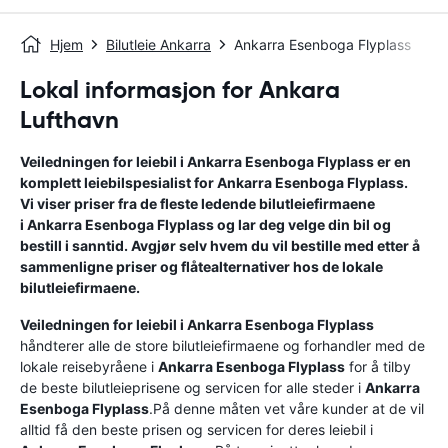
Hjem
Bilutleie Ankarra
Ankarra Esenboga Flyplass
Lokal informasjon for Ankara
Lufthavn
Veiledningen for leiebil i
Ankarra Esenboga Flyplass
er en
komplett leiebilspesialist for
Ankarra Esenboga Flyplass
.
Vi viser priser fra de fleste ledende bilutleiefirmaene
i
Ankarra Esenboga Flyplass
og lar deg velge din bil og
bestill i sanntid. Avgjør selv hvem du vil bestille med etter å
sammenligne priser og flåtealternativer hos de lokale
bilutleiefirmaene.
Veiledningen for leiebil i
Ankarra Esenboga Flyplass
håndterer alle de store bilutleiefirmaene og forhandler med de
lokale reisebyråene i
Ankarra Esenboga Flyplass
for å tilby
de beste bilutleieprisene og servicen for alle steder i
Ankarra
Esenboga Flyplass
.På denne måten vet våre kunder at de vil
alltid få den beste prisen og servicen for deres leiebil i