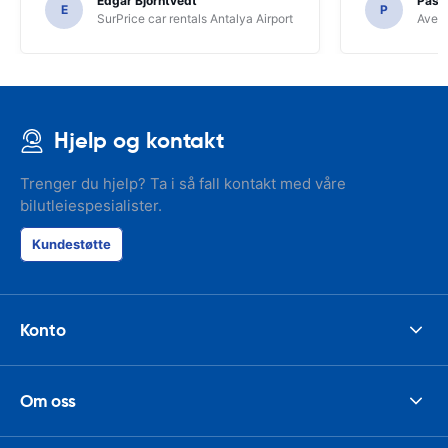
Edgar Bjorntvedt
Pasc
E
P
SurPrice car rentals Antalya Airport
Avec 
Hjelp og kontakt
Trenger du hjelp? Ta i så fall kontakt med våre
bilutleiespesialister.
Kundestøtte
Konto
Om oss