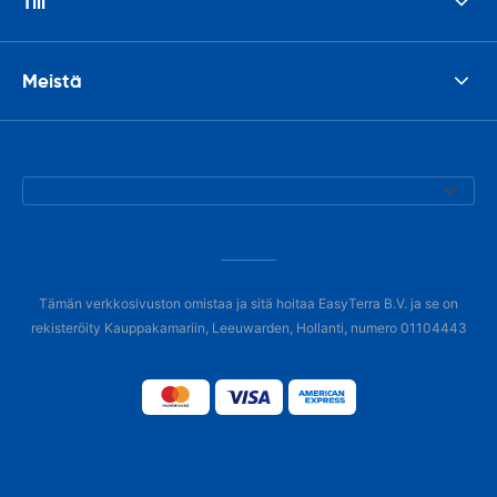
Tili
Meistä
Tämän verkkosivuston omistaa ja sitä hoitaa EasyTerra B.V. ja se on
rekisteröity Kauppakamariin, Leeuwarden, Hollanti, numero 01104443