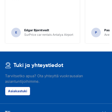
Edgar Bjorntvedt
Pasc
E
P
SurPrice car rentals Antalya Airport
Avec 
Tuki ja yhteystiedot
Tarvitsetko apua? Ota yhteyttä vuokrausalan
asiantuntijoihimme.
Asiakastuki