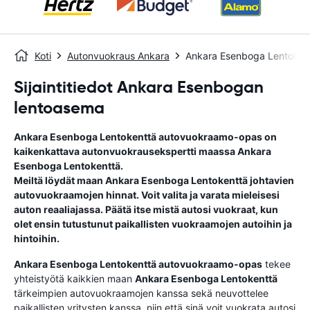
Koti
Autonvuokraus Ankara
Ankara Esenboga Lentoken
Sijaintitiedot Ankara Esenbogan
lentoasema
Ankara Esenboga Lentokenttä
autovuokraamo-opas
on
kaikenkattava autonvuokrausekspertti maassa
Ankara
Esenboga Lentokenttä
.
Meiltä löydät maan
Ankara Esenboga Lentokenttä
johtavien
autovuokraamojen hinnat. Voit valita ja varata mieleisesi
auton reaaliajassa. Päätä itse mistä autosi vuokraat, kun
olet ensin tutustunut paikallisten vuokraamojen autoihin ja
hintoihin.
Ankara Esenboga Lentokenttä
autovuokraamo-opas
tekee
yhteistyötä kaikkien maan
Ankara Esenboga Lentokenttä
tärkeimpien autovuokraamojen kanssa sekä neuvottelee
paikallisten yritysten kanssa, niin että sinä voit vuokrata autosi