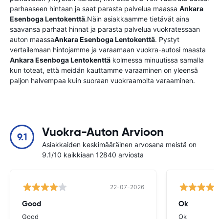
parhaaseen hintaan ja saat parasta palvelua maassa
Ankara
Esenboga Lentokenttä
.Näin asiakkaamme tietävät aina
saavansa parhaat hinnat ja parasta palvelua vuokratessaan
auton maassa
Ankara Esenboga Lentokenttä
. Pystyt
vertailemaan hintojamme ja varaamaan vuokra-autosi maasta
Ankara Esenboga Lentokenttä
kolmessa minuutissa samalla
kun toteat, että meidän kauttamme varaaminen on yleensä
paljon halvempaa kuin suoraan vuokraamolta varaaminen.
Vuokra-Auton Arvioon
9.1
Asiakkaiden keskimääräinen arvosana meistä on
9.1/10 kaikkiaan 12840 arviosta
22-07-2026
Good
Ok
Good
Ok