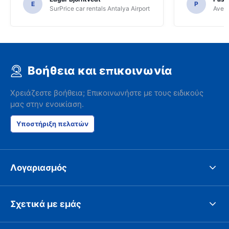
E
P
SurPrice car rentals Antalya Airport
Avec 
Βοήθεια και επικοινωνία
Χρειάζεστε βοήθεια; Επικοινωνήστε με τους ειδικούς
μας στην ενοικίαση.
Υποστήριξη πελατών
Λογαριασμός
Σχετικά με εμάς