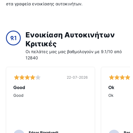
στα γραφεία ενοικίασης αυτοκινήτων.
Ενοικίαση Αυτοκινήτων
9.1
Κριτικές
Οι πελάτες μας μας βαθμολογούν με 9.1/10 από
12840
22-07-2026
Good
Ok
Good
Ok
Edgar Bjorntvedt
Pasc