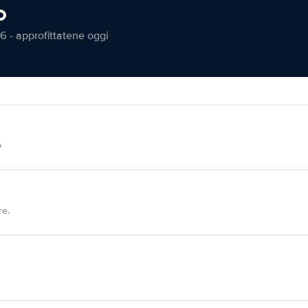
o
6 - approfittatene oggi
o
re.