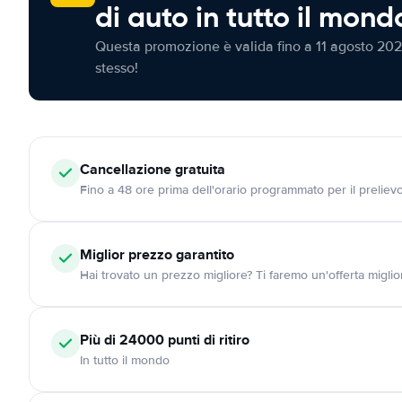
di auto in tutto il mond
Questa promozione è valida fino a 11 agosto 202
stesso!
Cancellazione
gratuita
Fino a 48 ore prima dell'orario programmato per il preliev
Miglior prezzo garantito
Hai trovato un prezzo migliore? Ti faremo un'offerta miglio
Più di 24000
punti di ritiro
In tutto il mondo