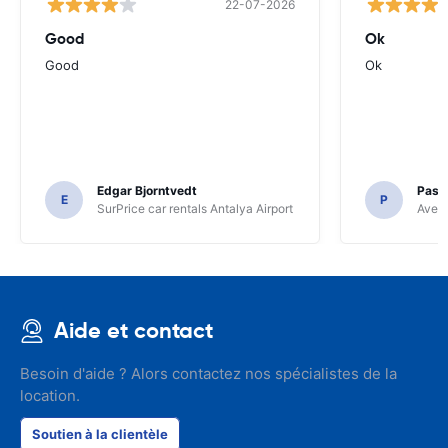
22-07-2026
Good
Ok
Good
Ok
Edgar Bjorntvedt
Pasc
E
P
SurPrice car rentals Antalya Airport
Avec 
Aide et contact
Besoin d'aide ? Alors contactez nos spécialistes de la
location.
Soutien à la clientèle