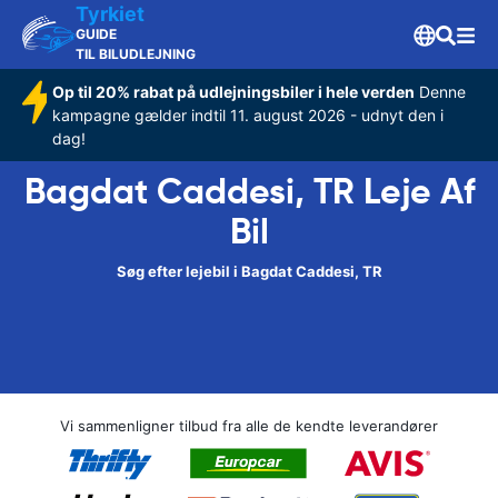
Tyrkiet
GUIDE
TIL BILUDLEJNING
Op til 20% rabat på udlejningsbiler i hele verden
Denne
kampagne gælder indtil 11. august 2026 - udnyt den i
dag!
Bagdat Caddesi, TR Leje Af
Bil
Søg efter lejebil i Bagdat Caddesi, TR
Vi sammenligner tilbud fra alle de kendte leverandører