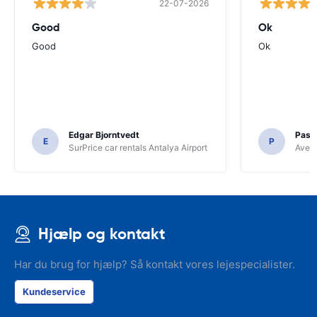
22-07-2026
Good
Ok
Good
Ok
Edgar Bjorntvedt
Pasc
E
P
SurPrice car rentals Antalya Airport
Avec 
Hjælp og kontakt
Har du brug for hjælp? Så kontakt vores lejespecialister.
Kundeservice