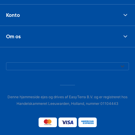
Konto
Om os
Denne hjemmeside ejes og drives af EasyTerra B.V. og er registreret hos
Handelskammeret Leeuwarden, Holland, nummer 01104443