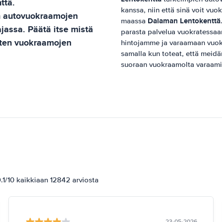
ttä
.
kanssa, niin että sinä voit vuo
n autovuokraamojen
Dalaman Lentokenttä
maassa
ajassa. Päätä itse mistä
parasta palvelua vuokratessa
isten vuokraamojen
hintojamme ja varaamaan vuo
samalla kun toteat, että meid
suoraan vuokraamolta varaami
1/10 kaikkiaan 12842 arviosta
23-05-2026