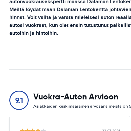
autonvuokrausekspertti maassa
Dalaman Lentoken
Meiltä löydät maan
Dalaman Lentokenttä
johtavie
hinnat. Voit valita ja varata mieleisesi auton reaali
autosi vuokraat, kun olet ensin tutustunut paikall
autoihin ja hintoihin.
Vuokra-Auton Arvioon
9.1
Asiakkaiden keskimääräinen arvosana meistä on 9.
22-07-2026