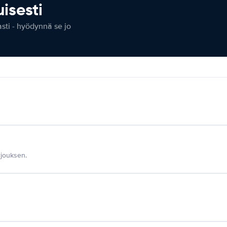
isesti
ti - hyödynnä se jo
jouksen.