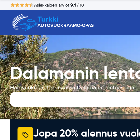
9.1
Asiakkaiden arviot
/ 10
Turkki
AUTOVUOKRAAMO-OPAS
Dalamanin len
Hae vuokra-autoa maassa Dalamanin lentoasema
Jopa 20% alennus vuo