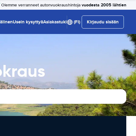
vuodesta 2005 lähtien
Olemme verranneet autonvuokraushintoja
älinen
Usein kysyttyä
Asiakastuki
(FI)
Kirjaudu sisään
okraus