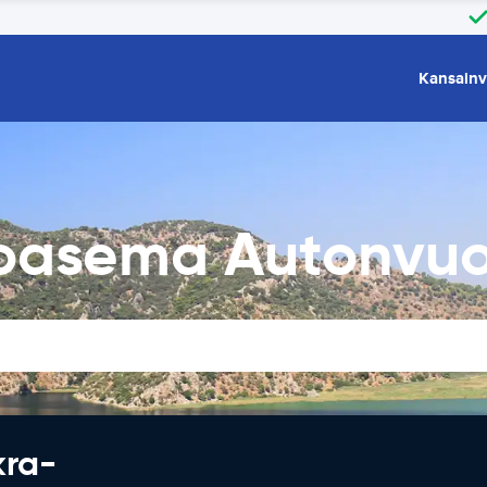
Kansainv
toasema Autonvu
kra-