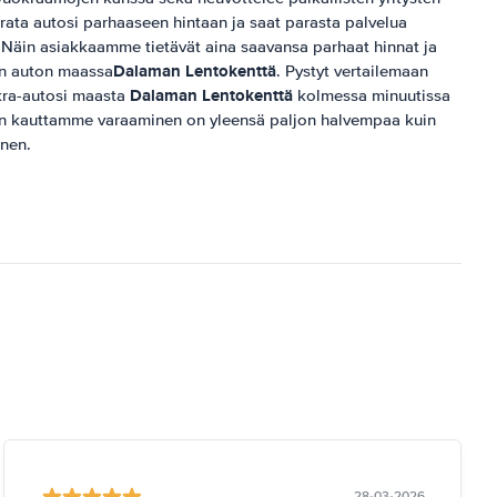
krata autosi parhaaseen hintaan ja saat parasta palvelua
.Näin asiakkaamme tietävät aina saavansa parhaat hinnat ja
Dalaman Lentokenttä
an auton maassa
. Pystyt vertailemaan
Dalaman Lentokenttä
kra-autosi maasta
kolmessa minuutissa
än kauttamme varaaminen on yleensä paljon halvempaa kuin
nen.
28-03-2026