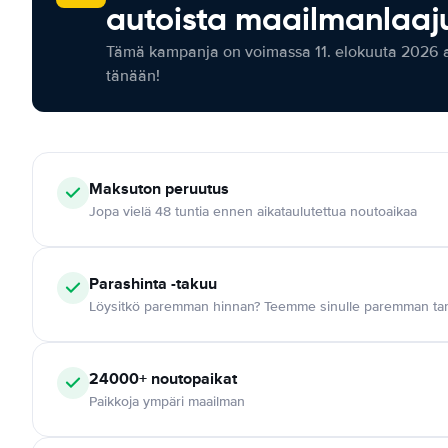
autoista maailmanlaaju
Tämä kampanja on voimassa 11. elokuuta 2026 as
tänään!
Maksuton
peruutus
Jopa vielä 48 tuntia ennen aikataulutettua noutoaikaa
Parashinta -takuu
Löysitkö paremman hinnan? Teemme sinulle paremman tar
24000+
noutopaikat
Paikkoja ympäri maailman