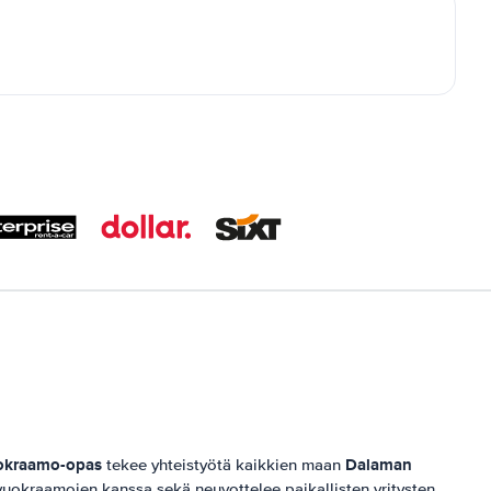
okraamo-opas
Dalaman
tekee yhteistyötä kaikkien maan
uokraamojen kanssa sekä neuvottelee paikallisten yritysten