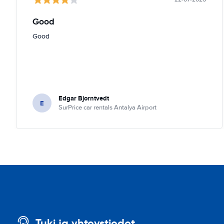
Good
Good
Edgar Bjorntvedt
E
SurPrice car rentals Antalya Airport
Tuki ja yhteystiedot