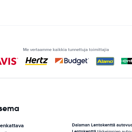
Me vertaamme kaikkia tunnettuja toimittajia
asema
enkattava
Dalaman Lentokenttä
autovu
Lentokenttä
tärkeimpien autov