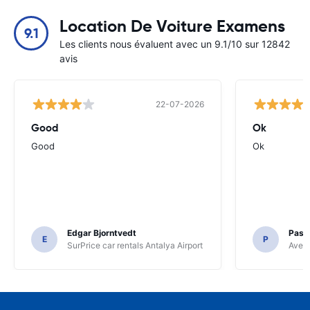
Location De Voiture Examens
9.1
Les clients nous évaluent avec un 9.1/10 sur 12842
avis
22-07-2026
Good
Ok
Good
Ok
Edgar Bjorntvedt
Pasc
E
P
SurPrice car rentals Antalya Airport
Avec 