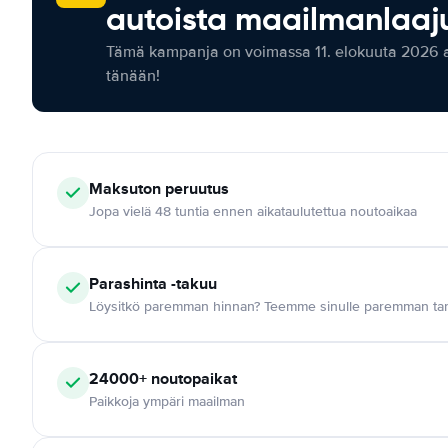
autoista maailmanlaaju
Tämä kampanja on voimassa 11. elokuuta 2026 as
tänään!
Maksuton
peruutus
Jopa vielä 48 tuntia ennen aikataulutettua noutoaikaa
Parashinta -takuu
Löysitkö paremman hinnan? Teemme sinulle paremman tar
24000+
noutopaikat
Paikkoja ympäri maailman