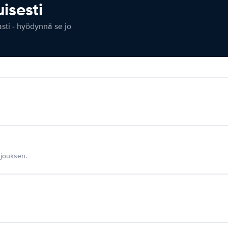
isesti
ti - hyödynnä se jo
jouksen.