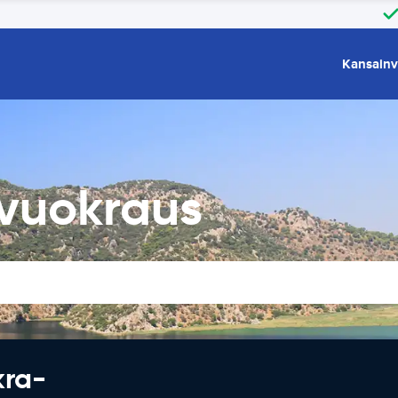
Kansainv
vuokraus
kra-