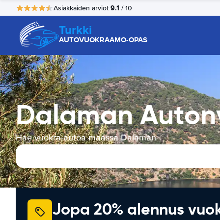
9.1
Asiakkaiden arviot
/ 10
Turkki
AUTOVUOKRAAMO-OPAS
Dalaman Auton
Hae vuokra-autoa maassa Dalaman
Jopa 20% alennus vuo