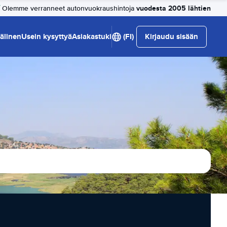
vuodesta 2005 lähtien
Olemme verranneet autonvuokraushintoja
älinen
Usein kysyttyä
Asiakastuki
(FI)
Kirjaudu sisään