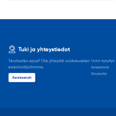
Tuki ja yhteystiedot
Tarvitsetko apua? Ota yhteyttä vuokrausalan
Usein kysyttyä
asiantuntijoihimme.
Asiakastuki
Sivukartta
Asiakastuki