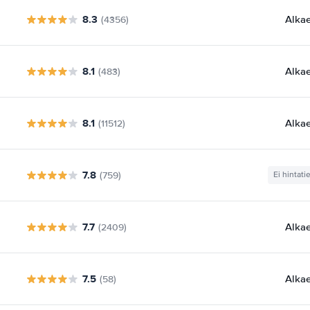
8.3
Alka
(4356)
8.1
Alka
(483)
8.1
Alka
(11512)
7.8
(759)
Ei hintati
7.7
Alka
(2409)
7.5
Alka
(58)