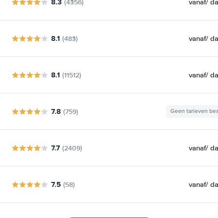
8.3
vanaf
/ d
(4356)
8.1
vanaf
/ d
(483)
8.1
vanaf
/ d
(11512)
7.8
(759)
Geen tarieven be
7.7
vanaf
/ d
(2409)
7.5
vanaf
/ d
(58)