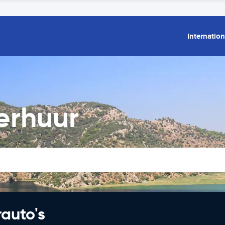
Internation
erhuur
rauto's