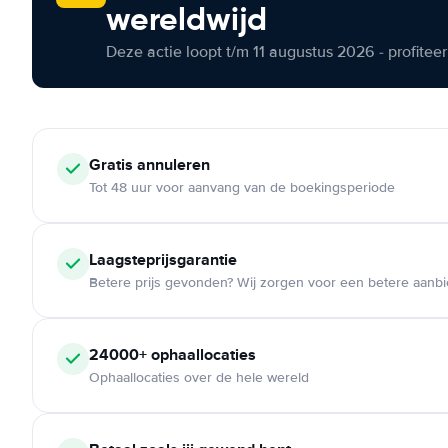
wereldwijd
Deze actie loopt t/m 11 augustus 2026 - profite
Gratis annuleren
Tot 48 uur voor aanvang van de boekingsperiode
Laagsteprijsgarantie
Betere prijs gevonden? Wij zorgen voor een betere aanb
24000+ ophaallocaties
Ophaallocaties over de hele wereld