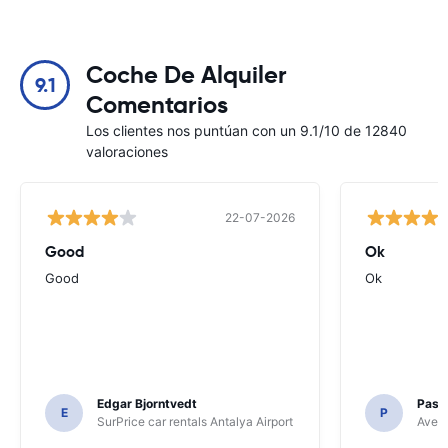
Coche De Alquiler
9.1
Comentarios
Los clientes nos puntúan con un 9.1/10 de 12840
valoraciones
22-07-2026
Good
Ok
Good
Ok
Edgar Bjorntvedt
Pasc
E
P
SurPrice car rentals Antalya Airport
Avec 